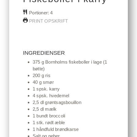
Gå til opskrift
Udskriv
Portioner:
4
PRINT OPSKRIFT
INGREDIENSER
375
g
Bornholms fiskeboller i lage
(1
bøtte)
200
g
ris
40
g
smør
1
spsk.
karry
4
spsk.
hvedemel
2,5
dl
grøntsagsbouillon
2,5
dl
mælk
1
bundt
broccoli
1
stk.
rødt æble
1
håndfuld
brøndkarse
Salt og peber