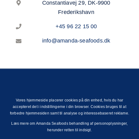
Constantiavej 29, DK-9900
Frederikshavn
+45 96 22 15 00
info@amanda-seafoods.dk
Vores hjemmeside placerer cookies på din enhed, hvis du har
accepteret det i indstillingerne i din browser. Cookies bruges til at
forbedre hjemmesiden samt til analyse og interessebaseret reklame.
Læs mere om Amanda Seafoods behandling af personoplysninger,
herunder retten til indsigt.